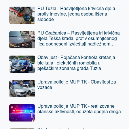
PU Tuzla - Rasvijetljena krivična djela
protiv imovine, jedna osoba lišena
slobode
PU Gračanica – Rasvijetljena tri krivična
djela Teška krađa, protiv osumnjičenog
lica podneseni izvještaji nadležnom
tužilaštvu
Obavijest - Pojačana kontrola kretanja
bicikala i električnih romobila u
pješačkim zonama grada Tuzla
Uprava policije MUP TK - Obavijest za
vozače
Uprava policije MUP TK - realizovane
planske aktivnosti, oduzeta opojna droga