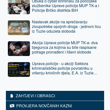
Obuka o cyber kriminalu za policijske
službenike Uprave policije MUP TK-a i
Policije Brčko distrikta BiH
Nastavak akcije na sprečavanju
zloupotrebe opojnih droga - jednom licu
iz Tuzle oduzeta sloboda
Akcija Uprave policije MUP TK-a- dva
bjegunca za kojima su bile raspisane
potrage pronađeni i lišeni slobode
Uprava policije - u akciji Sektora
kriminalističke policije povratniku u
vršenju krivičnih djela, E.A. iz Tuzle
oduzeta sloboda - predat je tužilaštvu
ZAHTJEVI I OBRASCI
PROVJERA NOVČANIH KAZNI