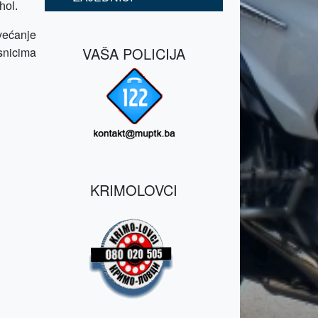
hol.
većanje
VAŠA POLICIJA
snicima
KRIMOLOVCI