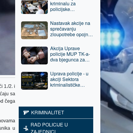
kriminalu za
policijske
službenike Uprave
policije MUP TK-a i
Nastavak akcije na
Policije Brčko
sprečavanju
distrikta BiH
zloupotrebe opojnih
droga - jednom licu
iz Tuzle oduzeta
Akcija Uprave
sloboda
policije MUP TK-a-
dva bjegunca za
kojima su bile
raspisane potrage
Uprava policije - u
pronađeni i lišeni
akciji Sektora
slobode
kriminalističke
 1./2. i
policije povratniku u
ćaju sa
vršenju krivičnih
djela, E.A. iz Tuzle
od čega
oduzeta sloboda -
KRIMINALITET
predat je tužilaštvu
novama
RAD POLICIJE U
snika u
ZAJEDNICI