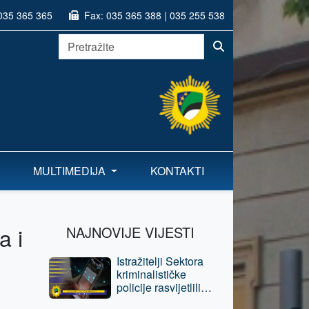
035 365 365
Fax:
035 365 388 | 035 255 538
MULTIMEDIJA
KONTAKTI
a i
NAJNOVIJE VIJESTI
Istražitelji Sektora
kriminalističke
policije rasvijetlili
krivična djela