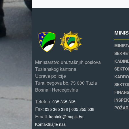
MINI
MINIST
SEKRE
KABINE
Ministarstvo unutrašnjih poslova
Tuzlanskog kantona
SEKTO
Uprava policije
KADRO
Turalibegova bb, 75 000 Tuzla
SEKTO
Bosna i Hercegovina
FINANS
INSPEK
Telefon:
035 365 365
POŽAR
Fax:
035 365 388 | 035 255 538
Email:
kontakt@muptk.ba
Kontaktirajte nas