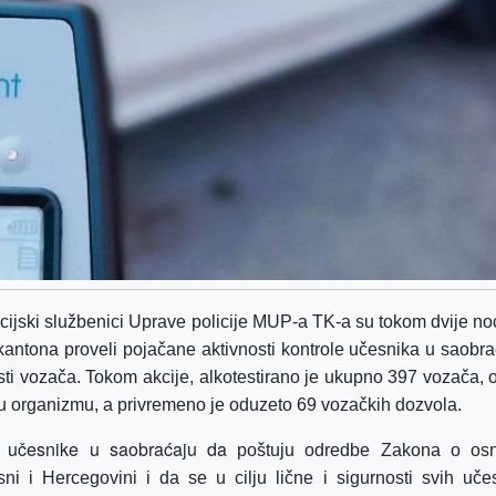
cijski službenici Uprave policije MUP-a TK-a su tokom dvije noći
kantona proveli pojačane aktivnosti kontrole učesnika u saobra
ti vozača. Tokom akcije, alkotestirano je ukupno 397 vozača, 
 u organizmu, a privremeno je oduzeto 69 vozačkih dozvola.
 učesnike u saobraćaju da
poštuju odredbe Zakona o os
i i Hercegovini i da se u cilju lične i sigurnosti svih uče