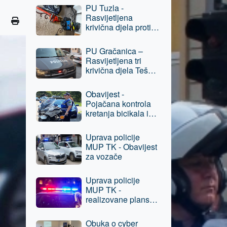
Prijevara,
PU Tuzla -
osumnjičenom licu
Rasvijetljena
oduzeta sloboda
krivična djela protiv
imovine, jedna
osoba lišena
PU Gračanica –
slobode
Rasvijetljena tri
krivična djela Teška
krađa, protiv
osumnjičenog lica
Obavijest -
podneseni izvještaji
Pojačana kontrola
nadležnom
kretanja bicikala i
tužilaštvu
električnih romobila
u pješačkim
Uprava policije
zonama grada Tuzla
MUP TK - Obavijest
za vozače
Uprava policije
MUP TK -
realizovane planske
aktivnosti, oduzeta
opojna droga
Obuka o cyber