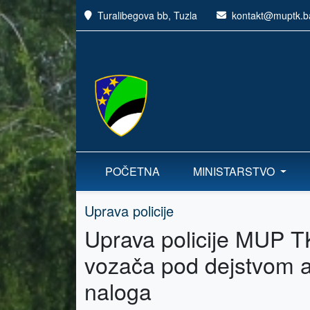
Turalibegova bb, Tuzla
kontakt@muptk.b
POČETNA
MINISTARSTVO
Uprava policije
Uprava policije MUP TK
vozača pod dejstvom al
naloga