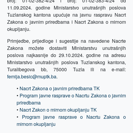
broj: 01-02-382-4/24 i broj: 01-02-383-4/24 od
11.09.2024. godine Ministarstvo unutrašnjih poslova
Tuzlanskog kantona upućuje na javnu raspravu Nacrt
Zakona o javnim priredbama i Nacrt Zakona o mirnom
okupljanju.
Primjedbe, prijedloge i sugestije na navedene Nacrte
Zakona možete dostaviti Ministarstvu unutrašnjih
poslova najkasnije do 29.10.2024. godine na adresu
Ministarstvo unutrašnjih poslova Tuzlanskog kantona,
Turalibegova bb, 75000 Tuzla ili na e-mail:
femija.besic@muptk.ba
.
•
Nacrt Zakona o javnim priredbama TK
•
Program javne rasprave o Nacrtu Zakona o javnim
priredbama
•
Nacrt Zakon o mirnom okupljanju TK
•
Program javne rasprave o Nacrtu Zakona o
mirnom okupljanju