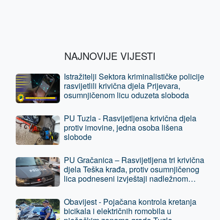
NAJNOVIJE VIJESTI
Istražitelji Sektora kriminalističke policije
rasvijetlili krivična djela Prijevara,
osumnjičenom licu oduzeta sloboda
PU Tuzla - Rasvijetljena krivična djela
protiv imovine, jedna osoba lišena
slobode
PU Gračanica – Rasvijetljena tri krivična
djela Teška krađa, protiv osumnjičenog
lica podneseni izvještaji nadležnom
tužilaštvu
Obavijest - Pojačana kontrola kretanja
bicikala i električnih romobila u