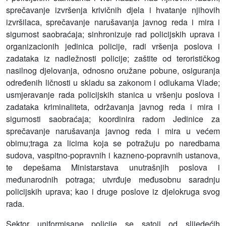
sprečavanje izvršenja krivičnih djela i hvatanje njihovih
izvršilaca, sprečavanje narušavanja javnog reda i mira i
sigurnost saobraćaja; sinhronizuje rad policijskih uprava i
organizacionih jedinica policije, radi vršenja poslova i
zadataka iz nadležnosti policije; zaštite od terorističkog
nasilnog djelovanja, odnosno oružane pobune, osiguranja
određenih ličnosti u skladu sa zakonom i odlukama Vlade;
usmjeravanje rada policijskih stanica u vršenju poslova i
zadataka kriminaliteta, održavanja javnog reda i mira i
sigurnosti saobraćaja; koordinira radom Jedinice za
sprečavanje narušavanja javnog reda i mira u većem
obimu;traga za licima koja se potražuju po naredbama
sudova, vaspitno-popravnih i kazneno-popravnih ustanova,
te depešama Ministarstava unutrašnjih poslova i
međunarodnih potraga; utvrđuje međusobnu saradnju
policijskih uprava; kao i druge poslove iz djelokruga svog
rada.
Sektor uniformisane policije se satoji od slijedećih