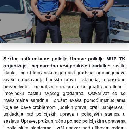
Sektor uniformisane policije Uprave policije MUP TK
organizuje i neposredno vrši poslove i zadatke:
zaštite
života, lične i imovinske sigurnosti građana; onemogućava
svako narušavanje ljudskih prava i sloboda, a posebno
preventivnim i operativnim radom će osigurati punu ličnu i
imovinsku zaštitu svakog građanina. Ostvarivat će se
maksimalna saradnja i pružati svaka pomoć institucijama
koje se bave problemom ljudskih prava; prati, usmjerava i
usklađuje rad policijskih uprava i policijskih stanica u
sastavu Uprave, pruža stručnu pomoć policijskim upravama
i policijskim stanicama i vrši nadzor nad njihovim radom;