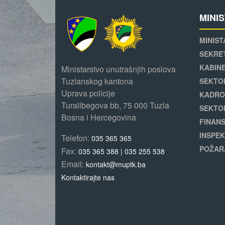
MINI
MINIST
SEKRE
KABINE
Ministarstvo unutrašnjih poslova
Tuzlanskog kantona
SEKTO
Uprava policije
KADRO
Turalibegova bb, 75 000 Tuzla
SEKTO
Bosna i Hercegovina
FINANS
INSPEK
Telefon:
035 365 365
POŽAR
Fax:
035 365 388 | 035 255 538
Email:
kontakt@muptk.ba
Kontaktirajte nas