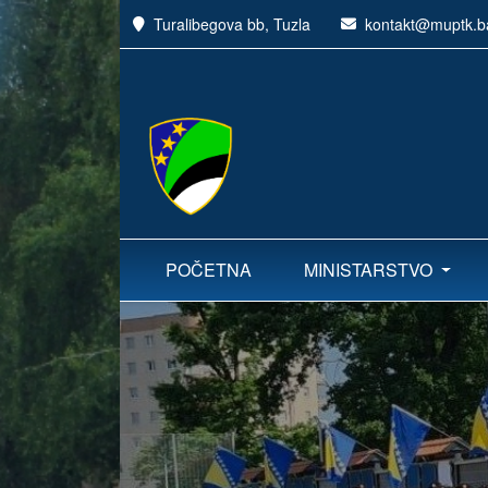
Turalibegova bb, Tuzla
kontakt@muptk.b
POČETNA
MINISTARSTVO