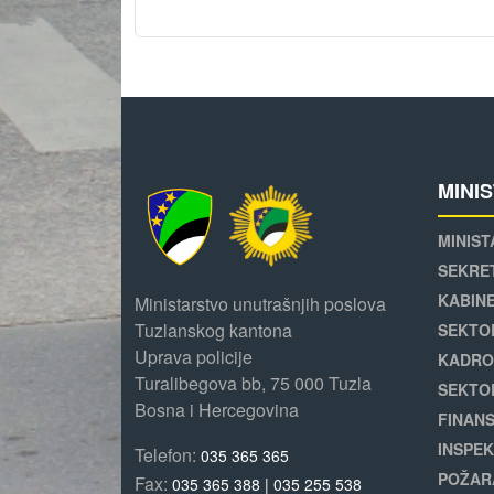
MINI
MINIST
SEKRE
KABINE
Ministarstvo unutrašnjih poslova
Tuzlanskog kantona
SEKTO
Uprava policije
KADRO
Turalibegova bb, 75 000 Tuzla
SEKTO
Bosna i Hercegovina
FINANS
INSPEK
Telefon:
035 365 365
POŽAR
Fax:
035 365 388 | 035 255 538