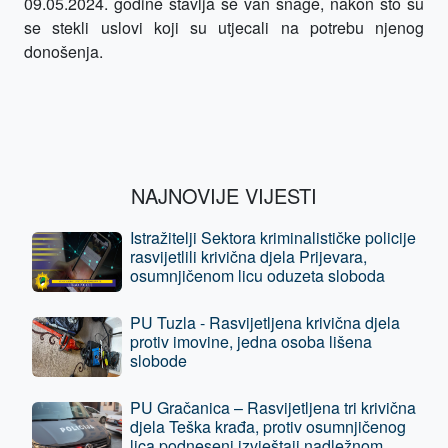
09.05.2024. godine stavlja se van snage, nakon što su
se stekli uslovi koji su utjecali na potrebu njenog
donošenja.
NAJNOVIJE VIJESTI
Istražitelji Sektora kriminalističke policije
rasvijetlili krivična djela Prijevara,
osumnjičenom licu oduzeta sloboda
PU Tuzla - Rasvijetljena krivična djela
protiv imovine, jedna osoba lišena
slobode
PU Gračanica – Rasvijetljena tri krivična
djela Teška krađa, protiv osumnjičenog
lica podneseni izvještaji nadležnom