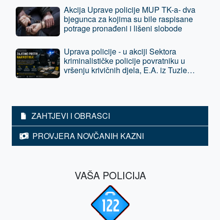
Akcija Uprave policije MUP TK-a- dva
bjegunca za kojima su bile raspisane
potrage pronađeni i lišeni slobode
Uprava policije - u akciji Sektora
kriminalističke policije povratniku u
vršenju krivičnih djela, E.A. iz Tuzle
oduzeta sloboda - predat je tužilaštvu
ZAHTJEVI I OBRASCI
PROVJERA NOVČANIH KAZNI
VAŠA POLICIJA