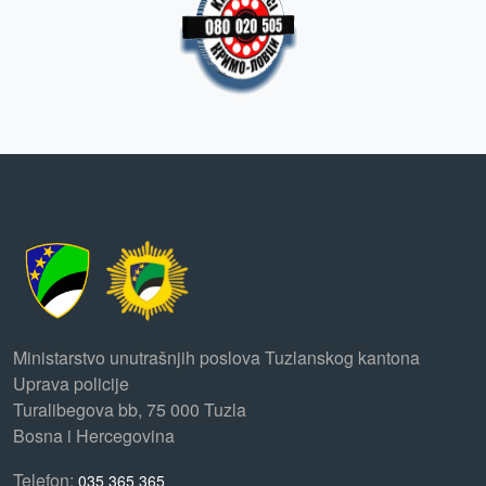
Ministarstvo unutrašnjih poslova Tuzlanskog kantona
Uprava policije
Turalibegova bb, 75 000 Tuzla
Bosna i Hercegovina
Telefon:
035 365 365