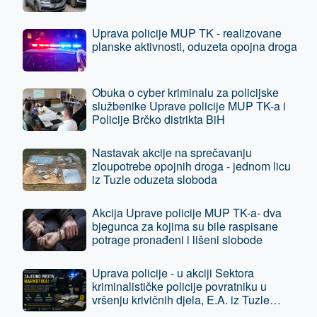
Uprava policije MUP TK - realizovane
planske aktivnosti, oduzeta opojna droga
Obuka o cyber kriminalu za policijske
službenike Uprave policije MUP TK-a i
Policije Brčko distrikta BiH
Nastavak akcije na sprečavanju
zloupotrebe opojnih droga - jednom licu
iz Tuzle oduzeta sloboda
Akcija Uprave policije MUP TK-a- dva
bjegunca za kojima su bile raspisane
potrage pronađeni i lišeni slobode
Uprava policije - u akciji Sektora
kriminalističke policije povratniku u
vršenju krivičnih djela, E.A. iz Tuzle
oduzeta sloboda - predat je tužilaštvu