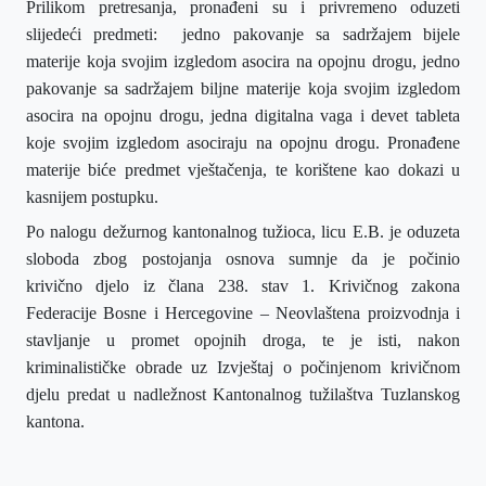
P
rilikom pretresanja, pronađeni su i privremeno oduzeti
slijedeći predmeti:
jedno pakovanje
sa sadržajem bijele
materije koja svojim izgledom asocira na opojnu drogu, j
edno
pakovanje sa sadržajem biljne materije koja svojim izgledom
asocira na opojnu drogu, jedna digitalna vaga i devet tableta
koje svojim izgledom asociraju na opojnu drogu.
Pronađene
materije biće predmet vještačenja, te korištene kao dokazi u
kasnijem postupku.
Po nalogu dežurnog kantonalnog tužioca,
licu E.B. je
oduzeta
sloboda zbog postojanja osnova sumnje da
je
počini
o
krivičn
o
djel
o
iz člana 238. stav 1. Krivičnog zakona
Federacije Bosne i Hercegovine – Neovlaštena proizvodnja i
stavljanje u promet opojnih droga
,
te
je
isti, nakon
kriminalističke obrade uz Izvještaj o počinjenom krivičnom
djelu
predat u nadležnost Kantonalnog tužilaštva Tuzlanskog
kantona.