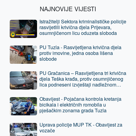
NAJNOVIJE VIJESTI
Istražitelji Sektora kriminalističke policije
rasvijetlili krivična djela Prijevara,
osumnjičenom licu oduzeta sloboda
PU Tuzla - Rasvijetljena krivična djela
protiv imovine, jedna osoba lišena
slobode
PU Gračanica – Rasvijetljena tri krivična
djela Teška krađa, protiv osumnjičenog
lica podneseni izvještaji nadležnom
tužilaštvu
Obavijest - Pojačana kontrola kretanja
bicikala i električnih romobila u
pješačkim zonama grada Tuzla
Uprava policije MUP TK - Obavijest za
vozače