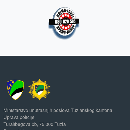
Ministarstvo unutrašnjih poslova Tuzlanskog kantona
Uprava policije
Turalibegova bb, 75 000 Tuzla