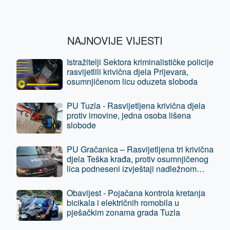
NAJNOVIJE VIJESTI
Istražitelji Sektora kriminalističke policije
rasvijetlili krivična djela Prijevara,
osumnjičenom licu oduzeta sloboda
PU Tuzla - Rasvijetljena krivična djela
protiv imovine, jedna osoba lišena
slobode
PU Gračanica – Rasvijetljena tri krivična
djela Teška krađa, protiv osumnjičenog
lica podneseni izvještaji nadležnom
tužilaštvu
Obavijest - Pojačana kontrola kretanja
bicikala i električnih romobila u
pješačkim zonama grada Tuzla