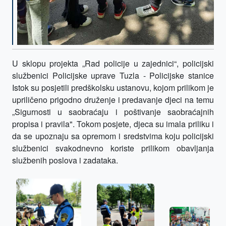
U sklopu projekta „Rad policije u zajednici“, policijski
službenici Policijske uprave Tuzla - Policijske stanice
Istok su posjetili predškolsku ustanovu, kojom prilikom je
upriličeno prigodno druženje i predavanje djeci na temu
„Sigurnosti u saobraćaju i poštivanje saobraćajnih
propisa i pravila". Tokom posjete, djeca su imala priliku i
da se
upoznaju sa opremom i sredstvima koju policijski
službenici svakodnevno koriste prilikom obavljanja
službenih poslova i zadataka.