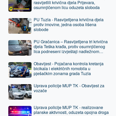
rasvijetlili krivična djela Prijevara,
osumnjičenom licu oduzeta sloboda
PU Tuzla - Rasvijetljena krivična djela
protiv imovine, jedna osoba lišena
slobode
PU Gračanica – Rasvijetljena tri krivična
djela Teška krađa, protiv osumnjičenog
lica podneseni izvještaji nadležnom
tužilaštvu
Obavijest - Pojačana kontrola kretanja
bicikala i električnih romobila u
pješačkim zonama grada Tuzla
Uprava policije MUP TK - Obavijest za
vozače
Uprava policije MUP TK - realizovane
planske aktivnosti, oduzeta opojna droga