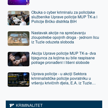
Obuka o cyber kriminalu za policijske
službenike Uprave policije MUP TK-a i
Policije Brčko distrikta BiH
Nastavak akcije na sprečavanju
zloupotrebe opojnih droga - jednom licu
iz Tuzle oduzeta sloboda
Akcija Uprave policije MUP TK-a- dva
bjegunca za kojima su bile raspisane
potrage pronađeni i lišeni slobode
Uprava policije - u akciji Sektora
kriminalističke policije povratniku u
vršenju krivičnih djela, E.A. iz Tuzle
oduzeta sloboda - predat je tužilaštvu
KRIMINALITET