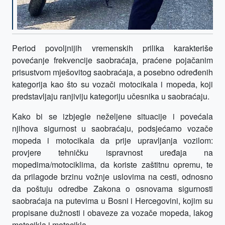
Period povoljnijih vremenskih prilika karakteriše
povećanje frekvencije saobraćaja, praćene pojačanim
prisustvom mješovitog saobraćaja, a posebno određenih
kategorija kao što su vozači motocikala i mopeda, koji
predstavljaju ranjiviju kategoriju učesnika u saobraćaju.
Kako bi se izbjegle neželjene situacije i povećala
njihova sigurnost u saobraćaju, podsjećamo vozače
mopeda i motocikala da prije upravljanja vozilom:
provjere tehničku ispravnost uređaja na
mopedima/motociklima, da koriste zaštitnu opremu, te
da prilagode brzinu vožnje uslovima na cesti, odnosno
da poštuju odredbe Zakona o osnovama sigurnosti
saobraćaja na putevima u Bosni i Hercegovini, kojim su
propisane dužnosti i obaveze za vozače mopeda, lakog
motocikla i motocikla.