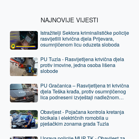
NAJNOVIJE VIJESTI
Istražitelji Sektora kriminalističke policije
rasvijetlili krivična djela Prijevara,
osumnjičenom licu oduzeta sloboda
PU Tuzla - Rasvijetljena krivična djela
protiv imovine, jedna osoba lišena
slobode
PU Gračanica – Rasvijetljena tri krivična
djela Teška krađa, protiv osumnjičenog
lica podneseni izvještaji nadležnom
tužilaštvu
Obavijest - Pojačana kontrola kretanja
bicikala i električnih romobila u
pješačkim zonama grada Tuzla
Uprava policije MUP TK - Obavijest za