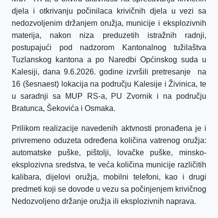
djela i otkrivanju počinilaca krivičnih djela u vezi sa
nedozvoljenim držanjem oružja, municije i eksplozivnih
materija, nakon niza preduzetih istražnih radnji,
postupajući pod nadzorom Kantonalnog tužilaštva
Tuzlanskog kantona a po Naredbi Općinskog suda u
Kalesiji, dana 9.6.2026. godine izvršili pretresanje na
16 (šesnaest) lokacija na području Kalesije i Živinica, te
u saradnji sa MUP RS-a, PU Zvornik i na području
Bratunca, Šekovića i Osmaka.
Prilikom realizacije navedenih aktvnosti pronađena je i
privremeno oduzeta određena količina vatrenog oružja:
automatske puške, pištolji, lovačke puške, minsko-
eksplozivna sredstva, te veća količina municije različitih
kalibara, dijelovi oružja, mobilni telefoni, kao i drugi
predmeti koji se dovode u vezu sa počinjenjem krivičnog
Nedozvoljeno držanje oružja ili eksplozivnih naprava.