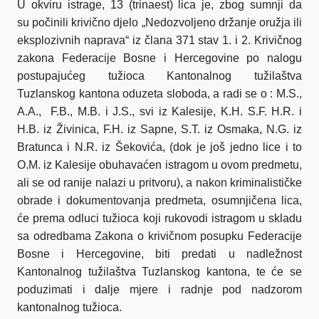
U okviru istrage, 13 (trinaest) lica je, zbog sumnji da
su
počinili krivično djelo „Nedozvoljeno držanje oružja ili
eksplozivnih naprava“ iz člana 371 stav 1. i 2. Krivičnog
zakona Federacije Bosne i Hercegovine po nalogu
postupajućeg tužioca Kantonalnog tužilaštva
Tuzlanskog kantona oduzeta sloboda, a radi se o : M.S.,
A.A.,
F.B., M.B. i J.S., svi iz Kalesije, K.H. S.F. H.R. i
H.B. iz Živinica, F.H. iz Sapne, S.T. iz Osmaka, N.G. iz
Bratunca i N.R. iz Šekovića, (dok je još jedno lice i to
O.M. iz Kalesije obuhavaćen istragom u ovom predmetu,
ali se od ranije nalazi u pritvoru), a nakon kriminalističke
obrade i dokumentovanja predmeta, osumnjičena lica,
će prema odluci tužioca koji rukovodi istragom u skladu
sa odredbama Zakona o krivičnom posupku Federacije
Bosne i Hercegovine, biti predati u nadležnost
Kantonalnog tužilaštva Tuzlanskog kantona, te će se
poduzimati i dalje mjere i radnje pod nadzorom
kantonalnog tužioca.