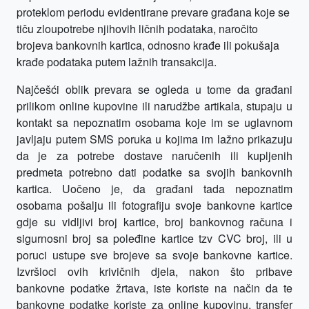
proteklom periodu evidentirane prevare građana koje se
tiču zloupotrebe njihovih ličnih podataka, naročito
brojeva bankovnih kartica, odnosno krađe ili pokušaja
krađe podataka putem lažnih transakcija.
Najčešći oblik prevara se ogleda u tome da građani
prilikom online kupovine ili narudžbe artikala, stupaju u
kontakt sa nepoznatim osobama koje im se uglavnom
javljaju putem SMS poruka u kojima im lažno prikazuju
da je za potrebe dostave naručenih ili kupljenih
predmeta potrebno dati podatke sa svojih bankovnih
kartica. Uočeno je, da građani tada nepoznatim
osobama pošalju ili fotografiju svoje bankovne kartice
gdje su vidljivi broj kartice, broj bankovnog računa i
sigurnosni broj sa poleđine kartice tzv CVC broj, ili u
poruci ustupe sve brojeve sa svoje bankovne kartice.
Izvršioci ovih krivičnih djela, nakon što pribave
bankovne podatke žrtava, iste koriste na način da te
bankovne podatke koriste za online kupovinu, transfer