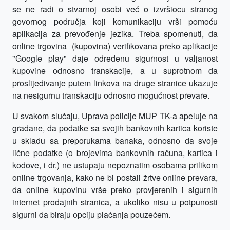
se ne radi o stvarnoj osobi već o izvršiocu stranog
govornog područja koji komunikaciju vrši pomoću
aplikacija za prevođenje jezika. Treba spomenuti, da
online trgovina (kupovina) verifikovana preko aplikacije
"Google play" daje određenu sigurnost u valjanost
kupovine odnosno transkacije, a u suprotnom da
proslijeđivanje putem linkova na druge stranice ukazuje
na nesigurnu transkaciju odnosno mogućnost prevare.
U svakom slučaju, Uprava policije MUP TK-a apeluje na
građane, da podatke sa svojih bankovnih kartica koriste
u skladu sa preporukama banaka, odnosno da svoje
lične podatke (o brojevima bankovnih računa, kartica i
kodove, i dr.) ne ustupaju nepoznatim osobama prilikom
online trgovanja, kako ne bi postali žrtve online prevara,
da online kupovinu vrše preko provjerenih i sigurnih
internet prodajnih stranica, a ukoliko nisu u potpunosti
sigurni da biraju opciju plaćanja pouzećem.