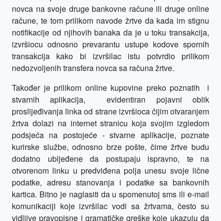
novca na svoje druge bankovne račune ili druge online
račune, te tom prilikom navode žrtve da kada im stignu
notifikacije od njihovih banaka da je u toku transakcija,
izvršiocu odnosno prevarantu ustupe kodove spornih
transakcija kako bi izvršilac istu potvrdio prilikom
nedozvoljenih transfera novca sa računa žrtve.
Također je prilikom online kupovine preko poznatih i
stvarnih aplikacija, evidentiran pojavni oblik
proslijeđivanja linka od strane izvršioca čijim otvaranjem
žrtva dolazi na internet stranicu koja svojim izgledom
podsjeća na postojeće - stvarne aplikacije, poznate
kurirske službe, odnosno brze pošte, čime žrtve budu
dodatno ubijeđene da postupaju ispravno, te na
otvorenom linku u predviđena polja unesu svoje lične
podatke, adresu stanovanja i podatke sa bankovnih
kartica. Bitno je naglasiti da u spomenutoj sms ili e-mail
komunikaciji koje izvršilac vodi sa žrtvama, često su
vidljive pravopisne i gramatičke greške koje ukazuju da