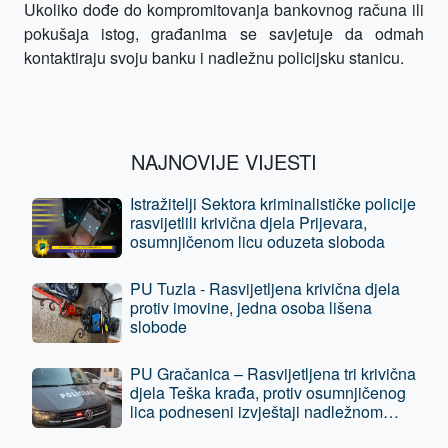
Ukoliko dođe do kompromitovanja bankovnog računa ili
pokušaja istog, građanima se savjetuje da odmah
kontaktiraju svoju banku i nadležnu policijsku stanicu.
NAJNOVIJE VIJESTI
Istražitelji Sektora kriminalističke policije
rasvijetlili krivična djela Prijevara,
osumnjičenom licu oduzeta sloboda
PU Tuzla - Rasvijetljena krivična djela
protiv imovine, jedna osoba lišena
slobode
PU Gračanica – Rasvijetljena tri krivična
djela Teška krađa, protiv osumnjičenog
lica podneseni izvještaji nadležnom
tužilaštvu