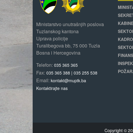
MINIST
SEKRE
KABINE
Ministarstvo unutrašnjih poslova
Tuzlanskog kantona
SEKTO
Uprava policije
KADRO
Turalibegova bb, 75 000 Tuzla
SEKTO
Bosna i Hercegovina
FINANS
INSPEK
Telefon:
035 365 365
POŽAR
Fax:
035 365 388 | 035 255 538
Email:
kontakt@muptk.ba
Kontaktirajte nas
Copyright © 20