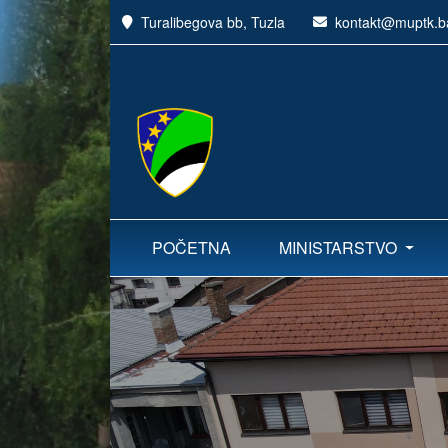
Turalibegova bb, Tuzla
kontakt@muptk.b
POČETNA
MINISTARSTVO