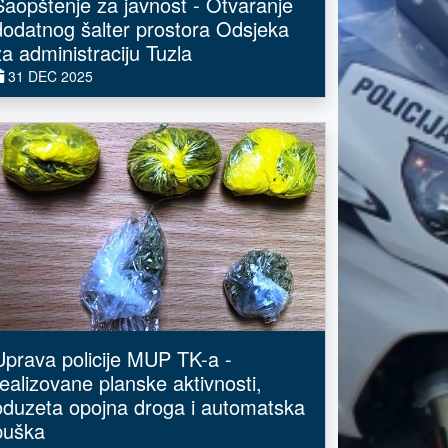
Saopštenje za javnost - Otvaranje
dodatnog šalter prostora Odsjeka
za administraciju Tuzla
31 DEC 2025
Uprava policije MUP TK-a -
realizovane planske aktivnosti,
oduzeta opojna droga i automatska
puška