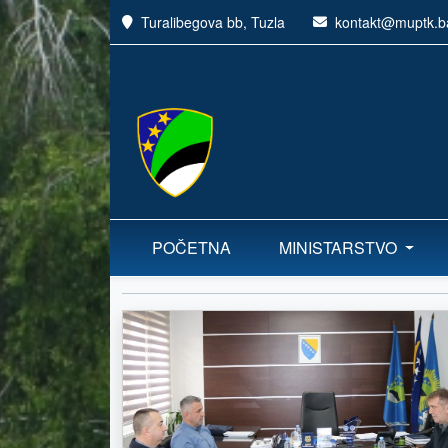
Turalibegova bb, Tuzla
kontakt@muptk.b
POČETNA
MINISTARSTVO