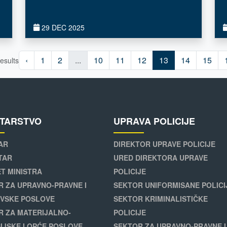
29 DEC 2025
‹
1
2
...
10
11
12
13
14
15
esults
STARSTVO
UPRAVA POLICIJE
AR
DIREKTOR UPRAVE POLICIJE
TAR
URED DIREKTORA UPRAVE
T MINISTRA
POLICIJE
R ZA UPRAVNO-PRAVNE I
SEKTOR UNIFORMISANE POLICI
VSKE POSLOVE
SEKTOR KRIMINALISTIČKE
R ZA MATERIJALNO-
POLICIJE
IJSKE I OPĆE POSLOVE
SEKTOR ZA UPRAVNO-PRAVNE I