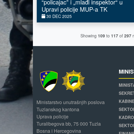
“policajac” i „mlađi inspektor“ u
Upravi policije MUP-a TK
30 DEC 2025
Showing
109
to
117
of
297
r
MINI
MINIST
SEKRE
KABINE
Ministarstvo unutrašnjih poslova
Tuzlanskog kantona
SEKTO
Uprava policije
KADRO
Turalibegova bb, 75 000 Tuzla
SEKTO
Bosna i Hercegovina
FINANS